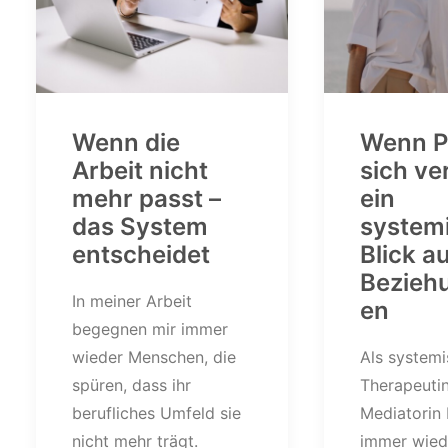
Wenn die
Wenn P
Arbeit nicht
sich ver
mehr passt –
ein
das System
system
entscheidet
Blick a
Bezieh
In meiner Arbeit
en
begegnen mir immer
wieder Menschen, die
Als system
spüren, dass ihr
Therapeuti
berufliches Umfeld sie
Mediatorin
nicht mehr trägt.
immer wied