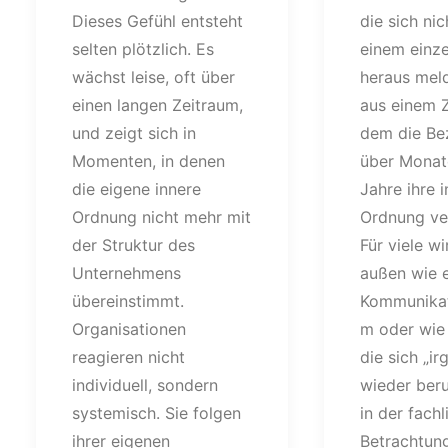
Dieses Gefühl entsteht
die sich nic
selten plötzlich. Es
einem einze
wächst leise, oft über
heraus mel
einen langen Zeitraum,
aus einem Z
und zeigt sich in
dem die Be
Momenten, in denen
über Monat
die eigene innere
Jahre ihre 
Ordnung nicht mehr mit
Ordnung ver
der Struktur des
Für viele w
Unternehmens
außen wie e
übereinstimmt.
Kommunikat
Organisationen
m oder wie 
reagieren nicht
die sich „i
individuell, sondern
wieder beru
systemisch. Sie folgen
in der fach
ihrer eigenen
Betrachtung