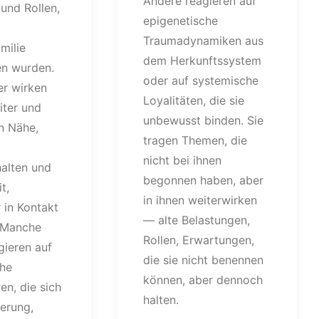
Andere reagieren auf
 und Rollen,
epigenetische
Traumadynamiken aus
milie
dem Herkunftssystem
n wurden.
oder auf systemische
er wirken
Loyalitäten, die sie
iter und
unbewusst binden. Sie
n Nähe,
tragen Themen, die
nicht bei ihnen
halten und
begonnen haben, aber
t,
in ihnen weiterwirken
 in Kontakt
— alte Belastungen,
. Manche
Rollen, Erwartungen,
gieren auf
die sie nicht benennen
che
können, aber dennoch
n, die sich
halten.
erung,