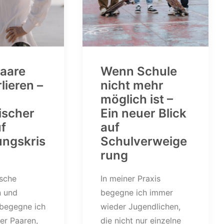
aare
Wenn Schule
lieren –
nicht mehr
möglich ist –
ischer
Ein neuer Blick
uf
auf
ungskris
Schulverweige
rung
ische
In meiner Praxis
n und
begegne ich immer
 begegne ich
wieder Jugendlichen,
er Paaren,
die nicht nur einzelne