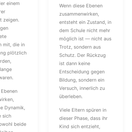
er einem
Wenn diese Ebenen
rer
zusammenwirken,
t zeigen.
entsteht ein Zustand, in
ngen
dem Schule nicht mehr
ete
möglich ist — nicht aus
 mit, die in
Trotz, sondern aus
ng plötzlich
Schutz. Der Rückzug
rden,
ist dann keine
lange
Entscheidung gegen
waren.
Bildung, sondern ein
Versuch, innerlich zu
 Ebenen
überleben.
irken,
ne Dynamik,
Viele Eltern spüren in
e sich
dieser Phase, dass ihr
obwohl beide
Kind sich entzieht,