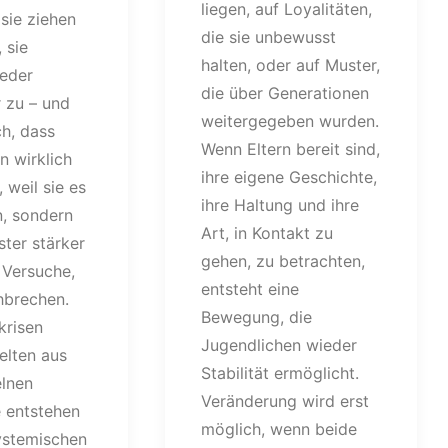
liegen, auf Loyalitäten,
sie ziehen
die sie unbewusst
 sie
halten, oder auf Muster,
eder
die über Generationen
 zu – und
weitergegeben wurden.
h, dass
Wenn Eltern bereit sind,
n wirklich
ihre eigene Geschichte,
, weil sie es
ihre Haltung und ihre
n, sondern
Art, in Kontakt zu
ster stärker
gehen, zu betrachten,
e Versuche,
entsteht eine
hbrechen.
Bewegung, die
krisen
Jugendlichen wieder
elten aus
Stabilität ermöglicht.
elnen
Veränderung wird erst
e entstehen
möglich, wenn beide
ystemischen