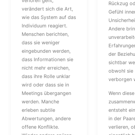
verloren geht,
Rückzug od
verändert sich die Art,
Gefühl inne
wie das System auf das
Unsicherhei
Individuum reagiert.
Andere bri
Menschen berichten,
unverarbeit
dass sie weniger
Erfahrungen
eingebunden werden,
der Beziehu
dass Informationen sie
sichtbar we
nicht mehr erreichen,
obwohl sie 
dass ihre Rolle unklar
verborgen 
wird oder dass sie in
Meetings übergangen
Wenn diese
werden. Manche
zusammenw
erleben subtile
entsteht ei
Abwertungen, andere
in der Paar
offene Konflikte.
verlieren, 