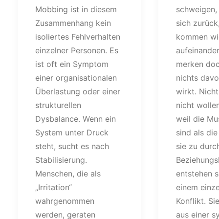
Mobbing ist in diesem
schweigen, 
Zusammenhang kein
sich zurück,
isoliertes Fehlverhalten
kommen wi
einzelner Personen. Es
aufeinander
ist oft ein Symptom
merken doc
einer organisationalen
nichts davo
Überlastung oder einer
wirkt. Nicht
strukturellen
nicht wolle
Dysbalance. Wenn ein
weil die Mu
System unter Druck
sind als di
steht, sucht es nach
sie zu durc
Stabilisierung.
Beziehungs
Menschen, die als
entstehen s
„Irritation“
einem einz
wahrgenommen
Konflikt. Si
werden, geraten
aus einer s