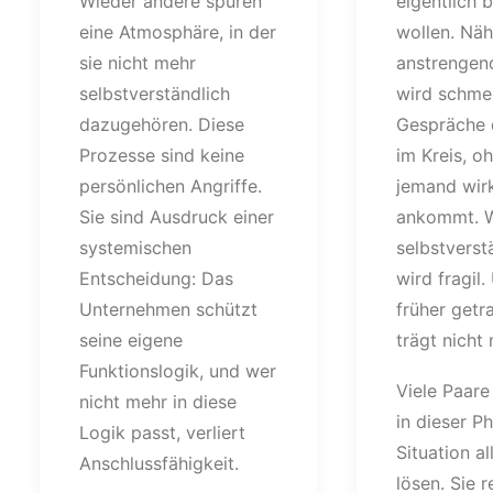
Wieder andere spüren
eigentlich 
eine Atmosphäre, in der
wollen. Näh
sie nicht mehr
anstrengend
selbstverständlich
wird schme
dazugehören. Diese
Gespräche 
Prozesse sind keine
im Kreis, o
persönlichen Angriffe.
jemand wirk
Sie sind Ausdruck einer
ankommt. W
systemischen
selbstverst
Entscheidung: Das
wird fragil
Unternehmen schützt
früher getr
seine eigene
trägt nicht
Funktionslogik, und wer
Viele Paare
nicht mehr in diese
in dieser Ph
Logik passt, verliert
Situation al
Anschlussfähigkeit.
lösen. Sie r