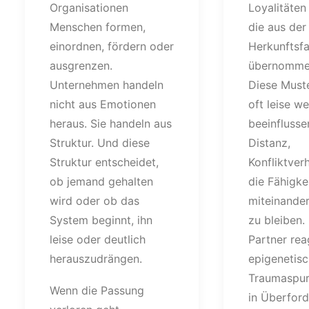
Organisationen
Loyalitäten
Menschen formen,
die aus der
einordnen, fördern oder
Herkunftsfa
ausgrenzen.
übernomme
Unternehmen handeln
Diese Must
nicht aus Emotionen
oft leise we
heraus. Sie handeln aus
beeinflusse
Struktur. Und diese
Distanz,
Struktur entscheidet,
Konfliktver
ob jemand gehalten
die Fähigkei
wird oder ob das
miteinander
System beginnt, ihn
zu bleiben
leise oder deutlich
Partner rea
herauszudrängen.
epigenetis
Traumaspure
Wenn die Passung
in Überford