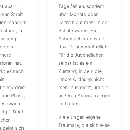
ht aus
Tage fehlen, sondern
lnen Streit
über Monate oder
den, sondern
Jahre nicht mehr in der
ustand, in
Schule waren. Für
ziehung
Außenstehende wirkt
e oder
das oft unverständlich.
innere
Für die Jugendlichen
loren hat.
selbst ist es ein
irkt es nach
Zustand, in dem die
in
innere Ordnung nicht
ionsproble
mehr ausreicht, um die
eine Phase,
äußeren Anforderungen
rgendwann
zu halten.
higt“. Doch
Viele tragen eigene
lichen
Traumata, die sich leise
 zeigt sich