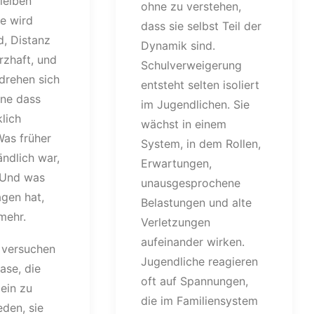
bleiben
ohne zu verstehen,
e wird
dass sie selbst Teil der
, Distanz
Dynamik sind.
rzhaft, und
Schulverweigerung
drehen sich
entsteht selten isoliert
hne dass
im Jugendlichen. Sie
lich
wächst in einem
as früher
System, in dem Rollen,
ändlich war,
Erwartungen,
. Und was
unausgesprochene
agen hat,
Belastungen und alte
 mehr.
Verletzungen
aufeinander wirken.
 versuchen
Jugendliche reagieren
ase, die
oft auf Spannungen,
lein zu
die im Familiensystem
eden, sie