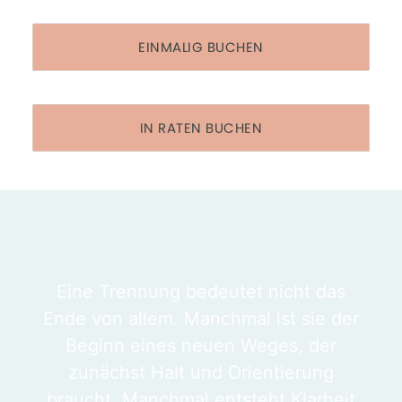
EINMALIG BUCHEN
IN RATEN BUCHEN
Eine Trennung bedeutet nicht das
Ende von allem. Manchmal ist sie der
Beginn eines neuen Weges, der
zunächst Halt und Orientierung
braucht. Manchmal entsteht Klarheit