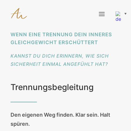
▼
WENN EINE TRENNUNG DEIN INNERES
STARTSEITE
GLEICHGEWICHT ERSCHÜTTERT
SCHWERPUNKTE
KANNST DU DICH ERINNERN, WIE SICH
METHODEN
SICHERHEIT EINMAL ANGEFÜHLT HAT?
BEGLEITUNG
HONORARE
Trennungsbegleitung
BLOG
FAQ
KONTAKT
Den eigenen Weg finden. Klar sein. Halt
spüren.