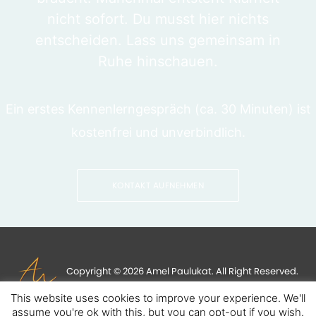
nicht sofort. Du musst hier nichts
entscheiden. Lass uns gemeinsam in
Ruhe hinschauen.
Ein erstes Kennenlerngespräch (ca. 30 Minuten) ist
kostenfrei und unverbindlich.
KONTAKT AUFNEHMEN
Copyright © 2026 Amel Paulukat. All Right Reserved.
Powered By
13 Pixels
.
Impressum
|
AGB
This website uses cookies to improve your experience. We'll
assume you're ok with this, but you can opt-out if you wish.