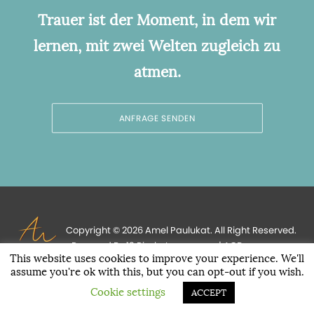
Trauer ist der Moment, in dem wir
lernen, mit zwei Welten zugleich zu
atmen.
ANFRAGE SENDEN
Copyright © 2026 Amel Paulukat. All Right Reserved.
Powered By
13 Pixels
.
Impressum
|
AGB
This website uses cookies to improve your experience. We'll
assume you're ok with this, but you can opt-out if you wish.
Cookie settings
ACCEPT