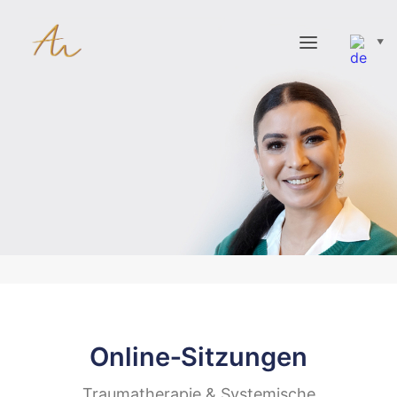
▼
STARTSEITE AMEL PAULUKAT NEW
SCHWERPUNKTE
METHODEN
#87309 (NO TITLE)
TERMINE & HONORARE
BLOG (BITTE NICHT EDITIEREN -> ZU ‘BEITRÄGE’ GEHEN)
F&Q
KONTAKT
Online‑Sitzungen
Traumatherapie & Systemische