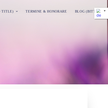
O TITLE)
TERMINE & HONORARE
BLOG (BITTE NICH
▼