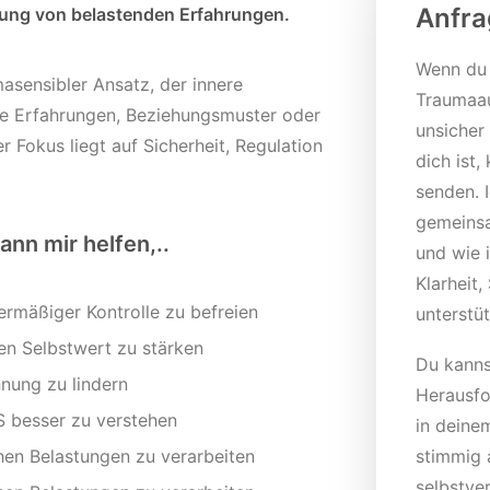
Anfra
zung von belastenden Erfahrungen.
Wenn du 
asensibler Ansatz, der innere
Traumaau
de Erfahrungen, Beziehungsmuster oder
unsicher
 Fokus liegt auf Sicherheit, Regulation
dich ist,
senden. 
gemeinsa
nn mir helfen,..
und wie 
Klarheit,
rmäßiger Kontrolle zu befreien
unterstü
en Selbstwert zu stärken
Du kanns
nung zu lindern
Herausfo
 besser zu verstehen
in deinem
hen Belastungen zu verarbeiten
stimmig a
selbstver