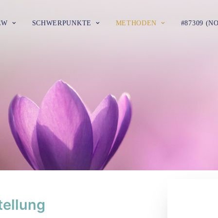
EW
SCHWERPUNKTE
METHODEN
#87309 (N
ellung